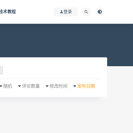
技术教程
登录
随机
评论数量
修改时间
发布日期